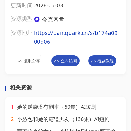
更新时间
2026-07-03
资源类型
夸克网盘
资源地址
https://pan.quark.cn/s/b174a09
00d06
复制分享
立即访问
看剧教程
相关资源
1
她的逆袭没有剧本（60集）AI短剧
2
小怂包和她的霸道男友（136集）AI短剧