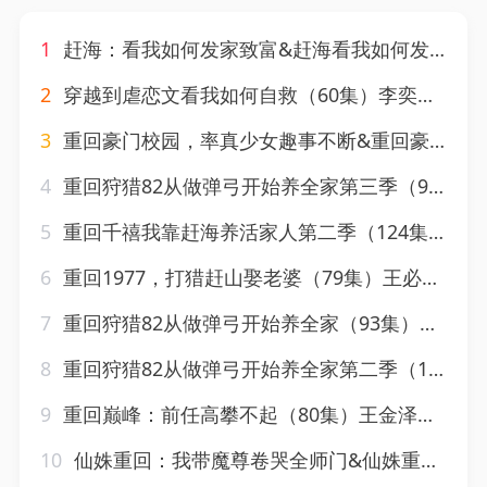
1
赶海：看我如何发家致富&赶海看我如何发家致富（77集）AI短剧
2
穿越到虐恋文看我如何自救（60集）李奕汎&陶星羽
3
重回豪门校园，率真少女趣事不断&重回豪门校园率真少女趣事不断（50集）AI短剧
4
重回狩猎82从做弹弓开始养全家第三季（90集）AI短剧
5
重回千禧我靠赶海养活家人第二季（124集）AI短剧
6
重回1977，打猎赶山娶老婆（79集）王必可&王姝慧
7
重回狩猎82从做弹弓开始养全家（93集）AI短剧
8
重回狩猎82从做弹弓开始养全家第二季（118集）AI短剧
9
重回巅峰：前任高攀不起（80集）王金泽&王蓉蓉
10
仙姝重回：我带魔尊卷哭全师门&仙姝重回我带魔尊卷哭全师门（80集）AI短剧