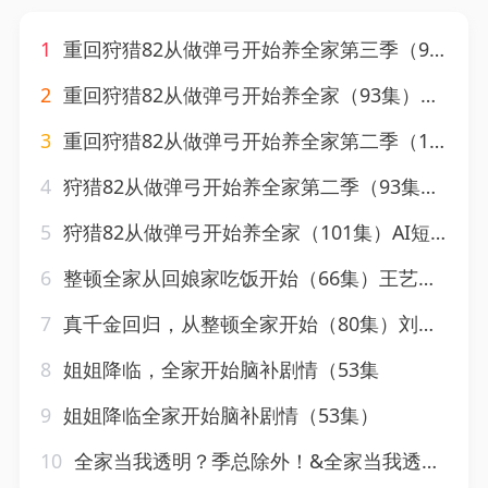
1
重回狩猎82从做弹弓开始养全家第三季（90集）AI短剧
2
重回狩猎82从做弹弓开始养全家（93集）AI短剧
3
重回狩猎82从做弹弓开始养全家第二季（118集）AI短剧
4
狩猎82从做弹弓开始养全家第二季（93集）AI短剧
5
狩猎82从做弹弓开始养全家（101集）AI短剧
6
整顿全家从回娘家吃饭开始（66集）王艺舒&随嘉兴
7
真千金回归，从整顿全家开始（80集）刘彦凯＆慧慧
8
姐姐降临，全家开始脑补剧情（53集
9
姐姐降临全家开始脑补剧情（53集）
10
全家当我透明？季总除外！&全家当我透明？季总除外（78集）AI短剧