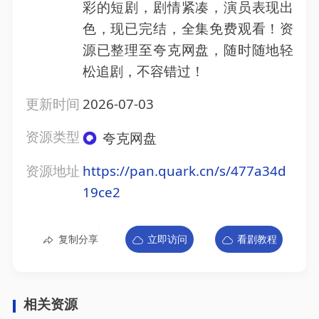
彩的短剧，剧情紧凑，演员表现出
色，现已完结，全集免费观看！资
源已整理至夸克网盘，随时随地轻
松追剧，不容错过！
更新时间
2026-07-03
资源类型
夸克网盘
资源地址
https://pan.quark.cn/s/477a34d
19ce2
复制分享
立即访问
看剧教程
相关资源