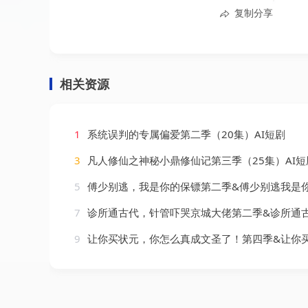
复制分享
相关资源
1
系统误判的专属偏爱第二季（20集）AI短剧
3
凡人修仙之神秘小鼎修仙记第三季（25集）AI短
5
傅少别逃，我是你的保镖第二季&傅少别逃我是你的保镖第二季（92集）
7
诊所通古代，针管吓哭京城大佬第二季&诊所通古代针管吓哭京城大佬第二季（28集
9
让你买状元，你怎么真成文圣了！第四季&让你买状元你怎么真成文圣了第四季（105集