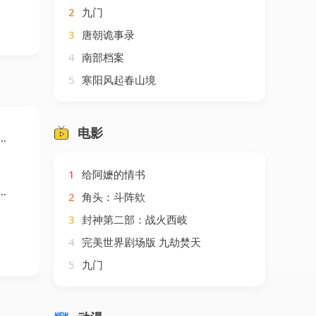
2
九门
3
唐朝诡事录
4
南部档案
5
寒阳风起春山境
电影
1
给阿嬷的情书
2
角头：斗阵欸
3
封神第二部：战火西岐
4
完美世界剧场版 九劫焚天
5
九门