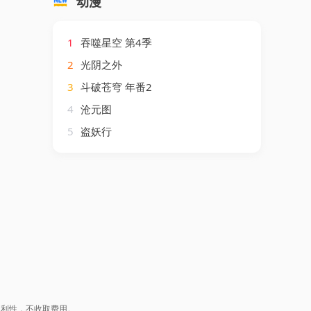
动漫
1
吞噬星空 第4季
2
光阴之外
3
斗破苍穹 年番2
4
沧元图
5
盗妖行
盈利性，不收取费用。