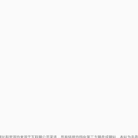
网址和资源均来源于互联网公开渠道，所有链接均指向第三方网盘或网站，本站为非