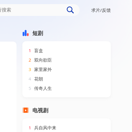
求片/反馈
短剧
1
盲盒
2
双向欲臣
3
家里家外
4
花朝
5
传奇人生
电视剧
1
兵自风中来