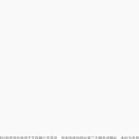
网址和资源均来源于互联网公开渠道，所有链接均指向第三方网盘或网站，本站为非