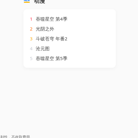
动漫
1
吞噬星空 第4季
2
光阴之外
3
斗破苍穹 年番2
4
沧元图
5
吞噬星空 第5季
盈利性，不收取费用。