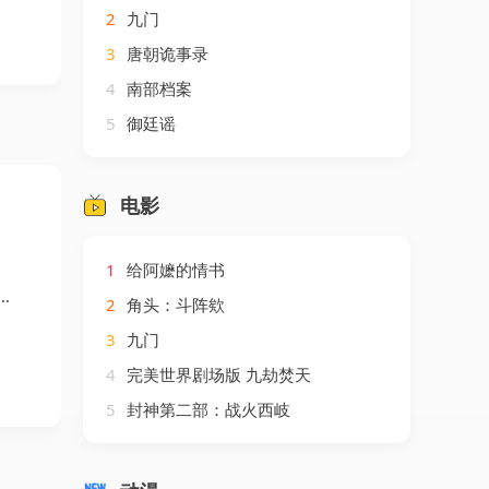
2
九门
3
唐朝诡事录
4
南部档案
5
御廷谣
电影
1
给阿嬷的情书
2
角头：斗阵欸
3
九门
4
完美世界剧场版 九劫焚天
5
封神第二部：战火西岐