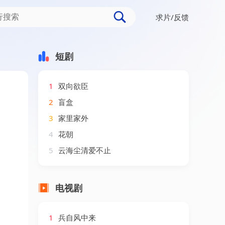
求片/反馈
短剧
1
双向欲臣
2
盲盒
3
家里家外
4
花朝
5
云海尘清爱不止
电视剧
1
兵自风中来