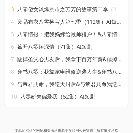
3
八零傻女飒爆京市之芳芳的故事第二季（107集）AI短剧
4
废品布衣八零捡宝人第七季（112集）AI短剧
5
八零情报：把我妈嫁给最帅猎户！&八零情报把我妈嫁给最帅猎户（67集）AI短剧
6
莓开八零续深情（71集）AI短剧
7
踹掉圣父心男友后，我拿下百万年薪&踹掉圣父心男友后我拿下百万年薪（44集）AI短剧
8
穿书八零：我靠家电维修逆袭人生&穿书八零我靠家电维修逆袭人生（50集）AI短剧
9
与帝君共命，我逆天封后&与帝君共命我逆天封后（50集）AI短剧
10
八零娇夫偏爱我（52集）AI短剧
本站所提供的网址和资源均来源于互联网公开渠道，所有链接均指