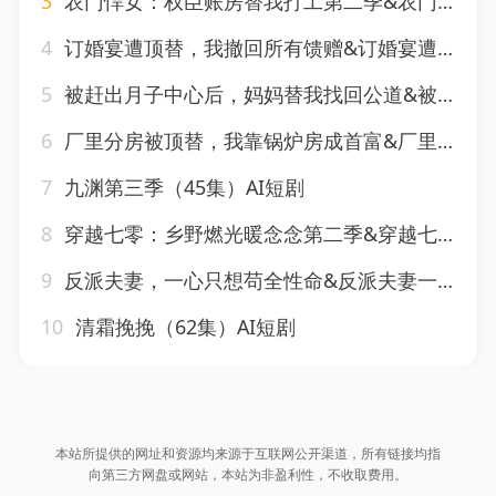
3
农门悍女：权臣账房替我打工第二季&农门悍女权臣账房替我打工第二季（73集）AI短剧
4
订婚宴遭顶替，我撤回所有馈赠&订婚宴遭顶替我撤回所有馈赠（45集）AI短剧
5
被赶出月子中心后，妈妈替我找回公道&被赶出月子中心后妈妈替我找回公道（64集）AI短剧
6
厂里分房被顶替，我靠锅炉房成首富&厂里分房被顶替我靠锅炉房成首富（40集）AI短剧
7
九渊第三季（45集）AI短剧
8
穿越七零：乡野燃光暖念念第二季&穿越七零乡野燃光暖念念第二季（84集）AI短剧
9
反派夫妻，一心只想苟全性命&反派夫妻一心只想苟全性命（54集）AI短剧
10
清霜挽挽（62集）AI短剧
本站所提供的网址和资源均来源于互联网公开渠道，所有链接均指
向第三方网盘或网站，本站为非盈利性，不收取费用。