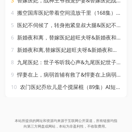
3
替嫁医妃，战神王爷独宠护妻&替嫁医妃战神王爷独宠护妻（50集）AI短剧
4
搬空国库医妃带着空间流放千里（168集）AI短剧
5
医妃不伺候了，转身抱紧皇叔大腿&医妃不伺候了转身抱紧皇叔大腿（53集）AI短剧
6
新婚夜和离，替嫁医妃超旺夫呀&新婚夜和离替嫁医妃超旺夫呀（95集）AI短剧
7
新婚夜和离,替嫁医妃超旺夫呀&新婚夜和离替嫁医妃超旺夫呀（82集）AI短剧
8
九尾医妃：世子爷听我心声&九尾医妃世子爷听我心声（96集）AI短剧
9
悍妻在上，病弱首辅有救了&悍妻在上病弱首辅有救了（40集）AI短剧
10
农门医妃乔欣儿是个搅屎棍（89集）AI短剧
本站所提供的网址和资源均来源于互联网公开渠道，所有链接均指
向第三方网盘或网站，本站为非盈利性，不收取费用。