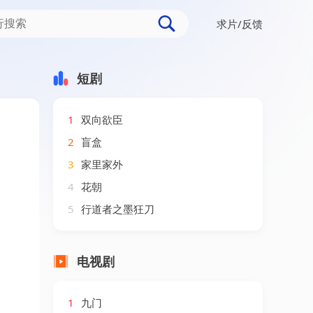
求片/反馈
短剧
1
双向欲臣
2
盲盒
3
家里家外
4
花朝
5
行道者之墨狂刀
电视剧
1
九门