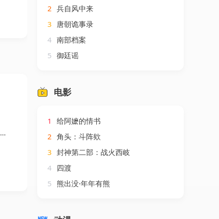
2
兵自风中来
3
唐朝诡事录
4
南部档案
5
御廷谣
电影
1
给阿嬷的情书
2
角头：斗阵欸
3
封神第二部：战火西岐
4
四渡
5
熊出没·年年有熊