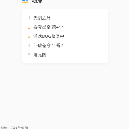
动漫
1
光阴之外
2
吞噬星空 第4季
3
游戏BUG修复中
4
斗破苍穹 年番2
5
沧元图
盈利性，不收取费用。