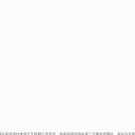
网址和资源均来源于互联网公开渠道，所有链接均指向第三方网盘或网站，本站为非