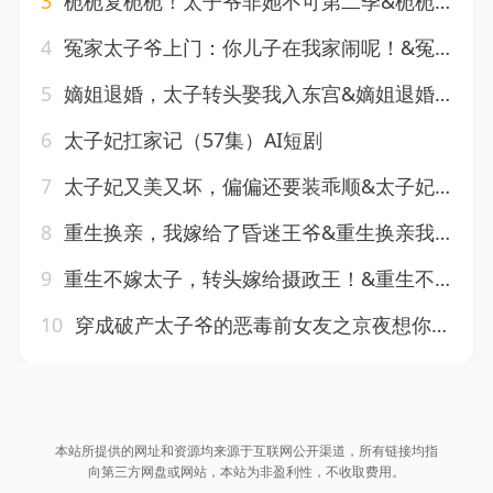
3
栀栀复栀栀！太子爷非她不可第二季&栀栀复栀栀太子爷非她不可第二季（120集）AI短剧
4
冤家太子爷上门：你儿子在我家闹呢！&冤家太子爷上门你儿子在我家闹呢（3集）AI短剧
5
嫡姐退婚，太子转头娶我入东宫&嫡姐退婚太子转头娶我入东宫（56集）AI短剧
6
太子妃扛家记（57集）AI短剧
7
太子妃又美又坏，偏偏还要装乖顺&太子妃又美又坏偏偏还要装乖顺（98集）AI短剧
8
重生换亲，我嫁给了昏迷王爷&重生换亲我嫁给了昏迷王爷（110集）AI短剧
9
重生不嫁太子，转头嫁给摄政王！&重生不嫁太子转头嫁给摄政王（3集）AI短剧
10
穿成破产太子爷的恶毒前女友之京夜想你（30集）AI短剧
本站所提供的网址和资源均来源于互联网公开渠道，所有链接均指
向第三方网盘或网站，本站为非盈利性，不收取费用。