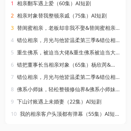
1
相亲翻车遇上爱（60集）AI短剧
2
相亲对象替我整顿亲戚（75集）AI短剧
3
替闺蜜相亲，老板却非我不娶&替闺蜜相亲老板却非我不娶（83集）AI短剧
4
错位相亲，月光与他皆温柔第三季&错位相亲月光与他皆温柔第三季（84集）AI短剧
5
重生佛系，被迫当大佬&重生佛系被迫当大佬（42集）AI短剧
6
错把董事长当相亲对象（65集）杨欣芮&滕林&马治邦
7
错位相亲，月光与他皆温柔第二季&错位相亲月光与他皆温柔第二季（68集）AI短剧
8
佛系小师妹，轻松整顿修仙界&佛系小师妹轻松整顿修仙界（46集）AI短剧
9
下山讨账遇上未婚妻（22集）AI短剧
10
我的相亲客户头顶都有弹幕（55集）AI短剧