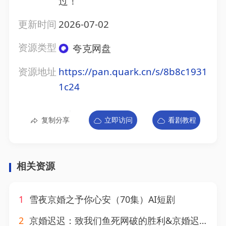
过！
更新时间
2026-07-02
资源类型
夸克网盘
资源地址
https://pan.quark.cn/s/8b8c1931
1c24
复制分享
立即访问
看剧教程
相关资源
1
雪夜京婚之予你心安（70集）AI短剧
2
京婚迟迟：致我们鱼死网破的胜利&京婚迟迟致我们鱼死网破的胜利（80集）张姝婧＆张珈宁