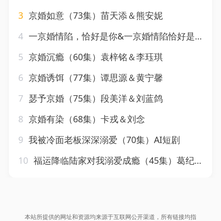
3
京婚如意（73集）苗天添＆熊安妮
4
一京婚情陷，恰好是你&一京婚情陷恰好是你（100集）AI短剧
5
京婚沉瘾（60集）袁梓铭＆李珏琪
6
京婚诱饵（77集）谭思源＆黄宁馨
7
瑟予京婚（75集）段美洋＆刘蓝鸽
8
京婚有染（68集）卡戎＆刘念
9
我被冷面老板深深溺爱（70集）AI短剧
10
福运降临陆家对我溺爱成瘾（45集）葛纪选＆周雨禾
本站所提供的网址和资源均来源于互联网公开渠道，所有链接均指