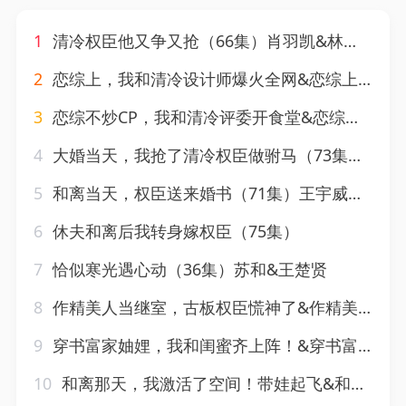
1
清冷权臣他又争又抢（66集）肖羽凯&林一允
2
恋综上，我和清冷设计师爆火全网&恋综上我和清冷设计师爆火全网（63集）AI短剧
3
恋综不炒CP，我和清冷评委开食堂&恋综不炒CP我和清冷评委开食堂（64集）AI短剧
4
大婚当天，我抢了清冷权臣做驸马（73集）王嘉懋＆郑晨雨
5
和离当天，权臣送来婚书（71集）王宇威＆张艺霖
6
休夫和离后我转身嫁权臣（75集）
7
恰似寒光遇心动（36集）苏和&王楚贤
8
作精美人当继室，古板权臣慌神了&作精美人当继室古板权臣慌神了（62集）AI短剧
9
穿书富家妯娌，我和闺蜜齐上阵！&穿书富家妯娌我和闺蜜齐上阵（61集）AI短剧
10
和离那天，我激活了空间！带娃起飞&和离那天我激活了空间带娃起飞（212集）AI短剧