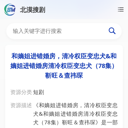
北漠搜剧
首页
/
资源搜索
/
和嫡姐进错婚房，清冷权臣变忠犬&
和嫡姐进错婚房，清冷权臣
和嫡姐进错婚房，清冷权臣变忠犬&和
嫡姐进错婚房清冷权臣变忠犬（78集）
靳旺＆查祎琛
资源分类
短剧
资源描述
《和嫡姐进错婚房，清冷权臣变忠
犬&和嫡姐进错婚房清冷权臣变忠
犬（78集）靳旺＆查祎琛》是一部