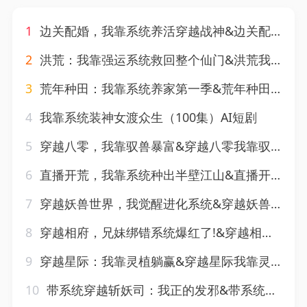
1
边关配婚，我靠系统养活穿越战神&边关配婚我靠系统养活穿越战神（60集）AI短剧
2
洪荒：我靠强运系统救回整个仙门&洪荒我靠强运系统救回整个仙门（30集）AI短剧
3
荒年种田：我靠系统养家第一季&荒年种田我靠系统养家第一季（28集）AI短剧
4
我靠系统装神女渡众生（100集）AI短剧
5
穿越八零，我靠驭兽暴富&穿越八零我靠驭兽暴富（60集）AI短剧
6
直播开荒，我靠系统种出半壁江山&直播开荒我靠系统种出半壁江山（47集）AI短剧
7
穿越妖兽世界，我觉醒进化系统&穿越妖兽世界我觉醒进化系统（64集）AI短剧
8
穿越相府，兄妹绑错系统爆红了!&穿越相府兄妹绑错系统爆红了（206集）AI短剧
9
穿越星际：我靠灵植躺赢&穿越星际我靠灵植躺赢（57集）AI短剧
10
带系统穿越斩妖司：我正的发邪&带系统穿越斩妖司我正的发邪（69集）AI短剧