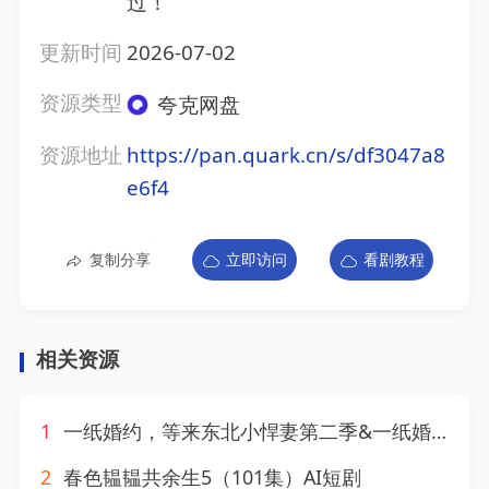
过！
更新时间
2026-07-02
资源类型
夸克网盘
资源地址
https://pan.quark.cn/s/df3047a8
e6f4
复制分享
立即访问
看剧教程
相关资源
1
一纸婚约，等来东北小悍妻第二季&一纸婚约等来东北小悍妻第二季（73集）AI短剧
2
春色韫韫共余生5（101集）AI短剧