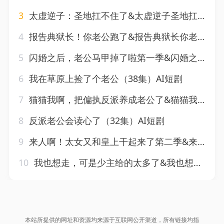
3
太虚逆子：圣地扛不住了&太虚逆子圣地扛不住了（133集）AI短剧
4
报告典狱长！你老公跑了&报告典狱长你老公跑了（25集）AI短剧
5
闪婚之后，老公马甲掉了啦第一季&闪婚之后老公马甲掉了啦第一季（125集）AI短剧
6
我在草原上捡了个老公（38集）AI短剧
7
猫猫我啊，把偏执反派养成老公了&猫猫我啊把偏执反派养成老公了（65集）AI短剧
8
反派老公会读心了（32集）AI短剧
9
来人啊！太女又和皇上干起来了第二季&来人啊太女又和皇上干起来了第二季（99集）AI短剧
10
我也想走，可是少主给的太多了&我也想走可是少主给的太多了（47集）AI短剧
本站所提供的网址和资源均来源于互联网公开渠道，所有链接均指