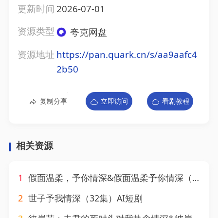
更新时间
2026-07-01
资源类型
夸克网盘
资源地址
https://pan.quark.cn/s/aa9aafc4
2b50
复制分享
立即访问
看剧教程
相关资源
1
假面温柔，予你情深&假面温柔予你情深（40集）AI短剧
2
世子予我情深（32集）AI短剧