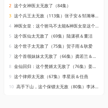
2
这个女神医太无敌了（84集）
3
这个兵王太无敌（113集）张子安＆邹漪琳＆江路祺
4
神医女皇：这个驸马不太能&神医女皇这个驸马不太能（50集）孙滢皓＆黄昕玥
5
这个医仙太无敌了（69集）陆潇祺＆董洁
6
这个世子太无敌了（75集）贺子雨＆耿爱
7
这个首领妹妹太无敌了（66集）龚若兰＆梁洺铖
8
金仙回归：这个赘婿太无敌了（76集）姜凌雲＆陈沐琳
9
这个律师太无敌（67集）李星辰＆任燕
10
高手下山，这个保镖太无敌（80集）李沐汐＆李兼任