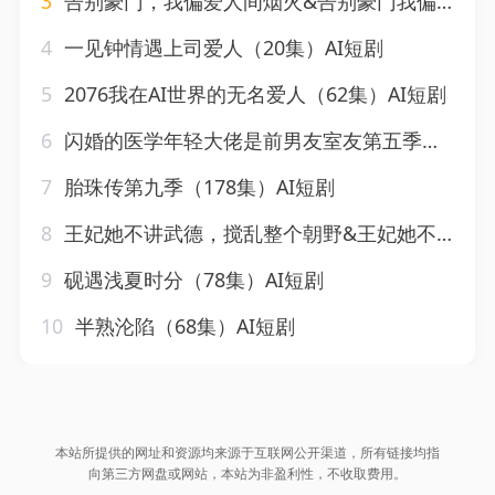
3
告别豪门，我偏爱人间烟火&告别豪门我偏爱人间烟火（45集）AI短剧
4
一见钟情遇上司爱人（20集）AI短剧
5
2076我在AI世界的无名爱人（62集）AI短剧
6
闪婚的医学年轻大佬是前男友室友第五季（87集）AI短剧
7
胎珠传第九季（178集）AI短剧
8
王妃她不讲武德，搅乱整个朝野&王妃她不讲武德搅乱整个朝野（56集）AI短剧
9
砚遇浅夏时分（78集）AI短剧
10
半熟沦陷（68集）AI短剧
本站所提供的网址和资源均来源于互联网公开渠道，所有链接均指
向第三方网盘或网站，本站为非盈利性，不收取费用。