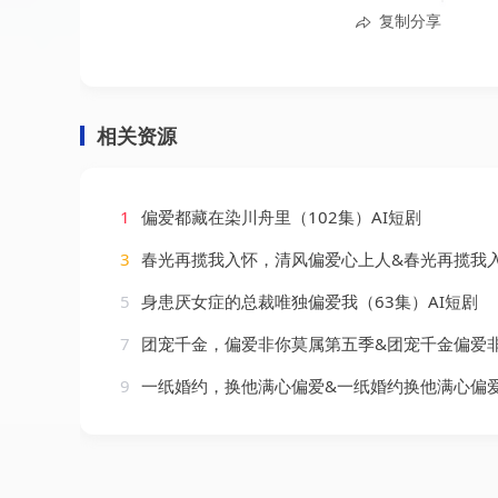
复制分享
相关资源
1
偏爱都藏在染川舟里（102集）AI短剧
3
春光再揽我入怀，清风偏爱心上人&春光再揽我入怀清风偏爱心上人（132集）
5
身患厌女症的总裁唯独偏爱我（63集）AI短剧
7
团宠千金，偏爱非你莫属第五季&团宠千金偏爱非你莫属第五季（77集）
9
一纸婚约，换他满心偏爱&一纸婚约换他满心偏爱（66集）