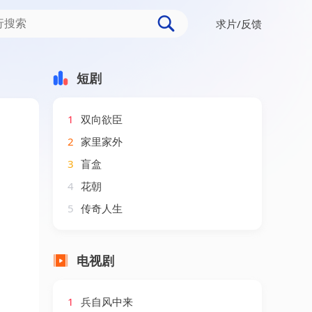
求片/反馈
短剧
1
双向欲臣
2
家里家外
3
盲盒
4
花朝
5
传奇人生
电视剧
1
兵自风中来