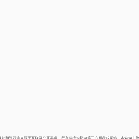
网址和资源均来源于互联网公开渠道，所有链接均指向第三方网盘或网站，本站为非