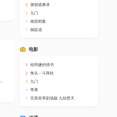
2
唐朝诡事录
3
九门
4
南部档案
5
御廷谣
电影
1
给阿嬷的情书
2
角头：斗阵欸
3
九门
4
苹果
5
完美世界剧场版 九劫焚天