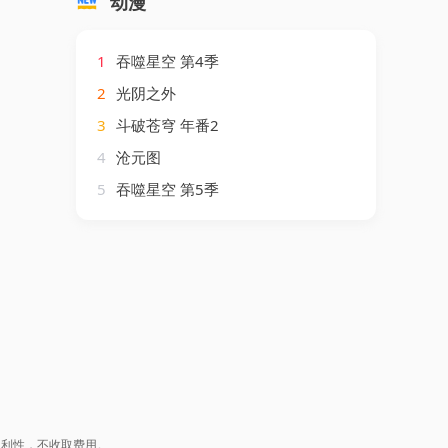
动漫
1
吞噬星空 第4季
2
光阴之外
3
斗破苍穹 年番2
4
沧元图
5
吞噬星空 第5季
盈利性，不收取费用。