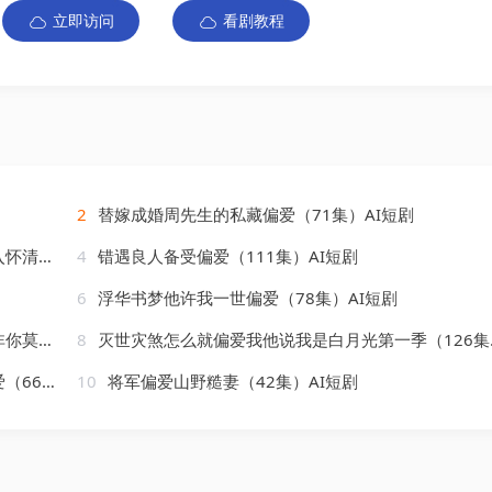
立即访问
看剧教程
2
替嫁成婚周先生的私藏偏爱（71集）AI短剧
AI短剧
4
错遇良人备受偏爱（111集）AI短剧
6
浮华书梦他许我一世偏爱（78集）AI短剧
AI短剧
8
灭世灾煞怎么就偏爱我他说我是白月光第一季（126集）AI短剧
AI短剧
10
将军偏爱山野糙妻（42集）AI短剧