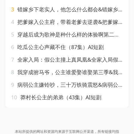
3
错嫁乡下老实人，他怎么什么都会&错嫁乡下老实人他怎么什么都会（50集）AI短剧
4
把爹嫁入公主府，带着老爹去逆袭&把爹嫁入公主府带着老爹去逆袭（68集）AI短剧
5
穿越后成为歌神是种什么样的体验啊第二季（125集）AI短剧
6
吃瓜公主心声藏不住（87集）AI短剧
7
全家入局：假公主撞上真凤凰&全家入局假公主撞上真凤凰（57集）AI短剧
8
我穿成驸马爷，公主谁爱娶谁娶第三季&我穿成驸马爷公主谁爱娶谁娶第三季（97集）AI短剧
9
病弱公主嫌铃吵，三十万铁骑震怒&病弱公主嫌铃吵三十万铁骑震怒（64集）AI短剧
10
莽村长公主的弟弟（43集）AI短剧
本站所提供的网址和资源均来源于互联网公开渠道，所有链接均指