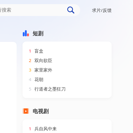
求片/反馈
短剧
1
盲盒
2
双向欲臣
3
家里家外
4
花朝
5
行道者之墨狂刀
电视剧
1
兵自风中来