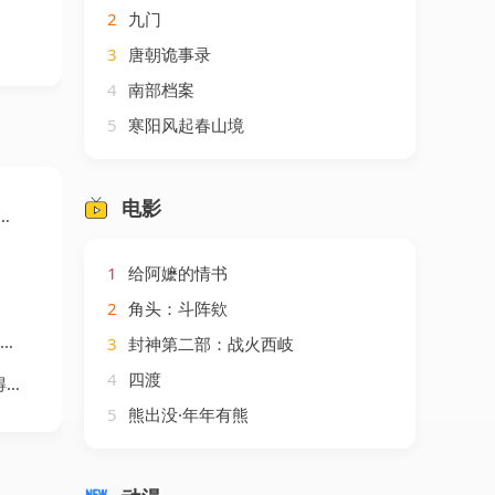
2
九门
3
唐朝诡事录
4
南部档案
5
寒阳风起春山境
电影
1
给阿嬷的情书
2
角头：斗阵欸
3
封神第二部：战火西岐
4
四渡
剧
5
熊出没·年年有熊