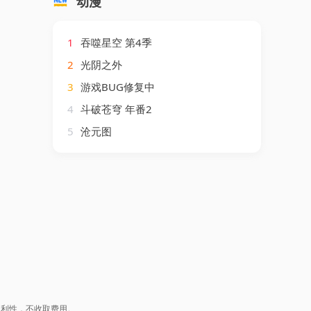
动漫
1
吞噬星空 第4季
2
光阴之外
3
游戏BUG修复中
4
斗破苍穹 年番2
5
沧元图
盈利性，不收取费用。