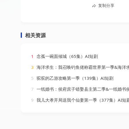
复制分享
相关资源
1
念孤一碗面倾城（65集）AI短剧
3
海洋求生：我召唤钓鱼佬称霸世界第一季&海洋求生我召唤钓鱼佬称霸世界第一季（151集
5
驼驼的乙游攻略第一季（139集）AI短剧
7
一纸婚书：侯府庶子错娶县主第二季&一纸婚书侯府庶子错娶县主第二季（170集
9
我儿大孝开局送我个仙妻第一季（377集）AI短