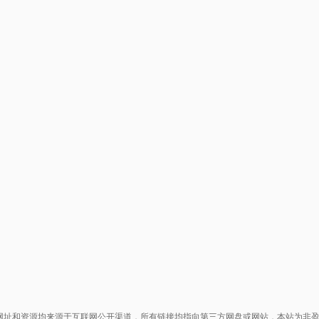
网址和资源均来源于互联网公开渠道，所有链接均指向第三方网盘或网站，本站为非