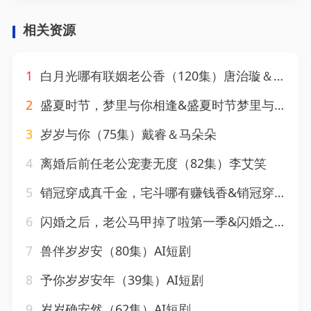
相关资源
1
白月光哪有联姻老公香（120集）唐治璇＆张诗媛
2
盛夏时节，梦里与你相逢&盛夏时节梦里与你相逢（19集）AI短剧
3
岁岁与你（75集）戴睿＆马朵朵
4
离婚后前任老公宠妻无度（82集）李艾笑
5
销冠穿成真千金，宅斗哪有赚钱香&销冠穿成真千金宅斗哪有赚钱香（70集）AI短剧
6
闪婚之后，老公马甲掉了啦第一季&闪婚之后老公马甲掉了啦第一季（125集）AI短剧
7
兽伴岁岁安（80集）AI短剧
8
予你岁岁安年（39集）AI短剧
9
岁岁确安然（62集）AI短剧