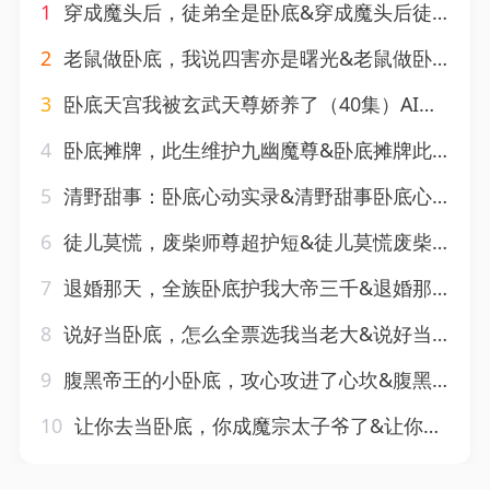
1
穿成魔头后，徒弟全是卧底&穿成魔头后徒弟全是卧底（30集）AI短剧
2
老鼠做卧底，我说四害亦是曙光&老鼠做卧底我说四害亦是曙光（69集）AI短剧
3
卧底天宫我被玄武天尊娇养了（40集）AI短剧
4
卧底摊牌，此生维护九幽魔尊&卧底摊牌此生维护九幽魔尊（93集）AI短剧
5
清野甜事：卧底心动实录&清野甜事卧底心动实录（19集）AI短剧
6
徒儿莫慌，废柴师尊超护短&徒儿莫慌废柴师尊超护短（70集）AI短剧
7
退婚那天，全族卧底护我大帝三千&退婚那天全族卧底护我大帝三千（67集）AI短剧
8
说好当卧底，怎么全票选我当老大&说好当卧底怎么全票选我当老大（50集）AI短剧
9
腹黑帝王的小卧底，攻心攻进了心坎&腹黑帝王的小卧底攻心攻进了心坎（58集）AI短剧
10
让你去当卧底，你成魔宗太子爷了&让你去当卧底你成魔宗太子爷了（73集）AI短剧