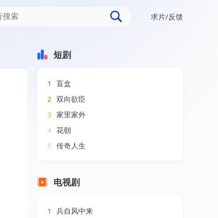
求片/反馈
短剧
1
盲盒
2
双向欲臣
3
家里家外
4
花朝
5
传奇人生
电视剧
1
兵自风中来