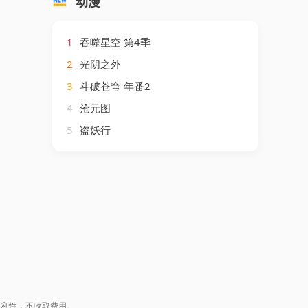
动漫
1
吞噬星空 第4季
2
光阴之外
3
斗破苍穹 年番2
4
沧元图
5
盗妖行
盈利性，不收取费用。