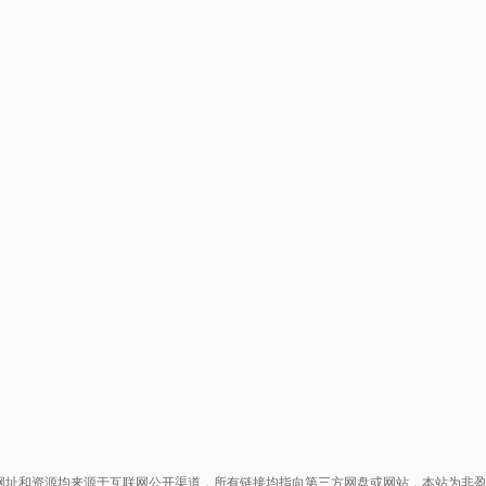
网址和资源均来源于互联网公开渠道，所有链接均指向第三方网盘或网站，本站为非