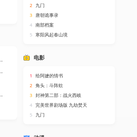
2
九门
3
唐朝诡事录
4
南部档案
5
寒阳风起春山境
电影
1
给阿嬷的情书
2
角头：斗阵欸
3
封神第二部：战火西岐
4
完美世界剧场版 九劫焚天
5
九门