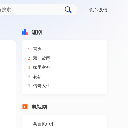
求片/反馈
短剧
1
盲盒
2
双向欲臣
3
家里家外
4
花朝
5
传奇人生
电视剧
1
兵自风中来