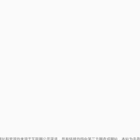
网址和资源均来源于互联网公开渠道，所有链接均指向第三方网盘或网站，本站为非