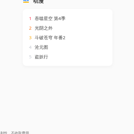
动漫
1
吞噬星空 第4季
2
光阴之外
3
斗破苍穹 年番2
4
沧元图
5
盗妖行
盈利性，不收取费用。