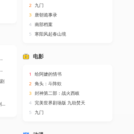
2
九门
3
唐朝诡事录
4
南部档案
5
寒阳风起春山境
电影
1
给阿嬷的情书
短剧
2
角头：斗阵欸
3
封神第二部：战火西岐
4
完美世界剧场版 九劫焚天
剧
5
九门