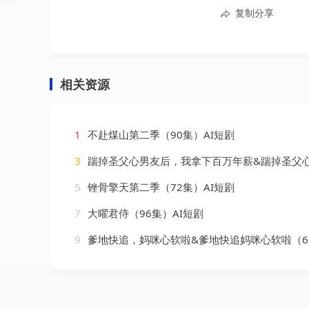
复制分享
相关资源
1
不赴煤山第二季（90集）AI短剧
3
踹掉圣父心男友后，我拿下百万年薪&踹掉圣父心男友后我拿下百万年薪（44集）
5
锉骨擎天第二季（72集）AI短剧
7
大曜君侍（96集）AI短剧
9
爹地快追，妈咪心软啦&爹地快追妈咪心软啦（60集）