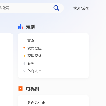
求片/反馈
短剧
1
盲盒
2
双向欲臣
3
家里家外
4
花朝
5
传奇人生
电视剧
1
兵自风中来