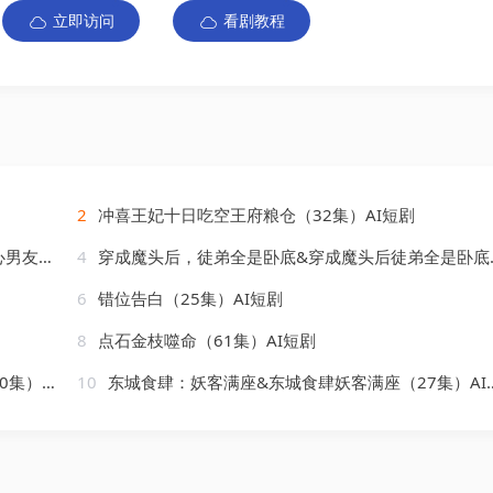
立即访问
看剧教程
2
冲喜王妃十日吃空王府粮仓（32集）AI短剧
AI短剧
4
穿成魔头后，徒弟全是卧底&穿成魔头后徒弟全是卧底（30集）AI短剧
6
错位告白（25集）AI短剧
8
点石金枝噬命（61集）AI短剧
AI短剧
10
东城食肆：妖客满座&东城食肆妖客满座（27集）AI短剧