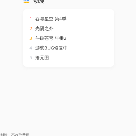
动漫
1
吞噬星空 第4季
2
光阴之外
3
斗破苍穹 年番2
4
游戏BUG修复中
5
沧元图
盈利性，不收取费用。