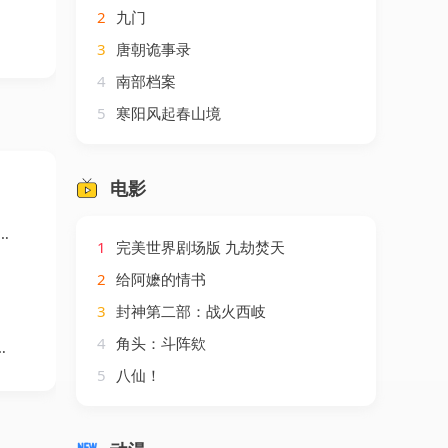
2
九门
3
唐朝诡事录
4
南部档案
5
寒阳风起春山境
电影
1
完美世界剧场版 九劫焚天
2
给阿嬷的情书
3
封神第二部：战火西岐
4
角头：斗阵欸
5
八仙！