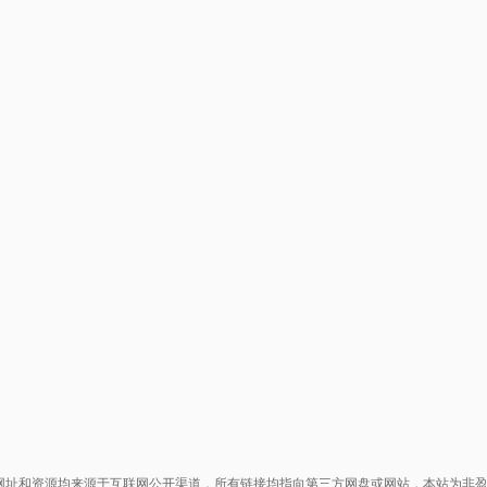
网址和资源均来源于互联网公开渠道，所有链接均指向第三方网盘或网站，本站为非