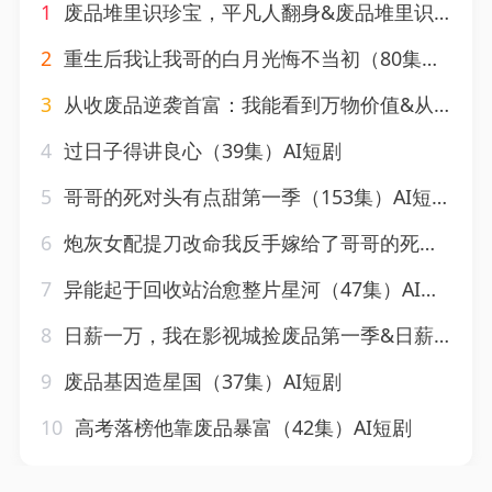
1
废品堆里识珍宝，平凡人翻身&废品堆里识珍宝平凡人翻身（51集）AI短剧
2
重生后我让我哥的白月光悔不当初（80集）AI短剧
3
从收废品逆袭首富：我能看到万物价值&从收废品逆袭首富我能看到万物价值（60集）AI短剧
4
过日子得讲良心（39集）AI短剧
5
哥哥的死对头有点甜第一季（153集）AI短剧
6
炮灰女配提刀改命我反手嫁给了哥哥的死对头（84集）AI短剧
7
异能起于回收站治愈整片星河（47集）AI短剧
8
日薪一万，我在影视城捡废品第一季&日薪一万我在影视城捡废品第一季（70集）AI短剧
9
废品基因造星国（37集）AI短剧
10
高考落榜他靠废品暴富（42集）AI短剧