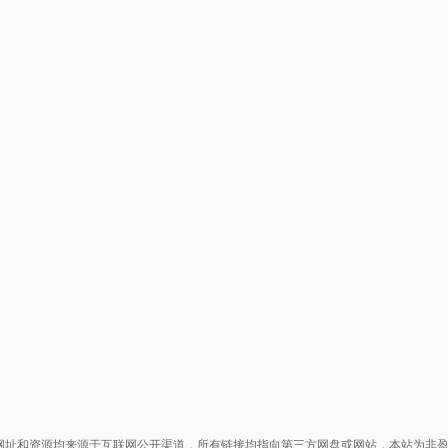
网址和资源均来源于互联网公开渠道，所有链接均指向第三方网盘或网站，本站为非