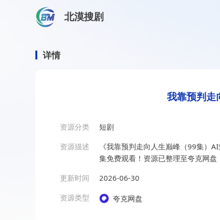
北漠搜剧
首页
/
资源搜索
/
我靠预判走向人生巅峰（99集）AI短剧
我靠预判走向人生巅峰（99
详情
我靠预判走
资源分类
短剧
资源描述
《我靠预判走向人生巅峰（99集）A
集免费观看！资源已整理至夸克网盘
更新时间
2026-06-30
资源类型
夸克网盘