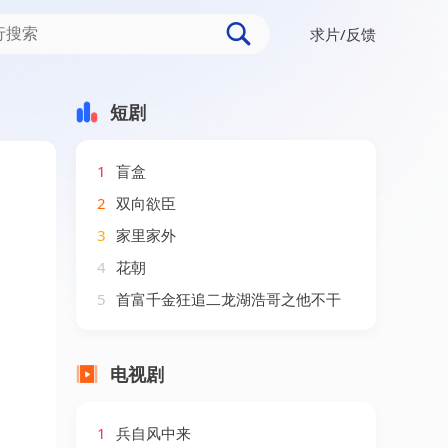
求片/反馈
短剧
1
盲盒
2
双向欲臣
3
家里家外
4
花朝
5
首富千金狂追二龙湖浩哥之他不干
电视剧
1
兵自风中来