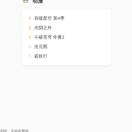
动漫
1
吞噬星空 第4季
2
光阴之外
3
斗破苍穹 年番2
4
沧元图
5
盗妖行
盈利性，不收取费用。