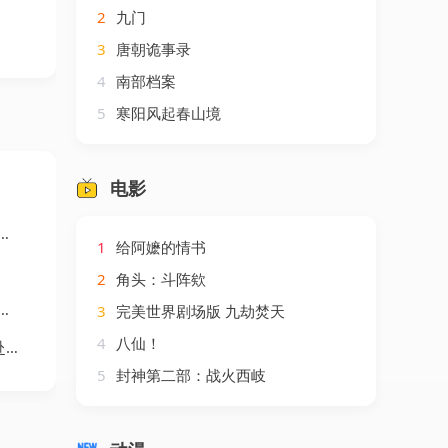
2
九门
3
唐朝诡事录
4
南部档案
5
寒阳风起春山境
电影
1
给阿嬷的情书
2
角头：斗阵欸
3
完美世界剧场版 九劫焚天
4
八仙！
剧
5
封神第二部：战火西岐