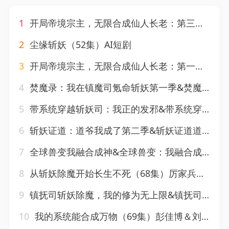
1
开局帝境宗主，无限合成仙人长老：第三季&开局帝境宗主无限合成仙人长老第三季（135集）AI短剧
2
尘缘斩妖（52集）AI短剧
3
开局帝境宗主，无限合成仙人长老：第一季&开局帝境宗主无限合成仙人长老第一季（113集）AI短剧
4
焚魔录：我在镇魔司氪命斩妖第一季&焚魔录我在镇魔司氪命斩妖第一季（90集）AI短剧
5
带系统穿越斩妖司：我正的发邪&带系统穿越斩妖司我正的发邪（69集）AI短剧
6
斩妖证道：道爷我成了第二季&斩妖证道道爷我成了第二季（41集）AI短剧
7
全球兽变我融合成神&全球兽变：我融合成神（33集）Ai短剧
8
从斩妖除魔开始长生不死（68集）厉家兵＆王思齐
9
镇抚司斩妖除魔，我的修为无上限&镇抚司斩妖除魔我的修为无上限（80集）李兼任＆张婉琳
10
我的系统能合成万物（69集）彭佳博＆刘霖诺