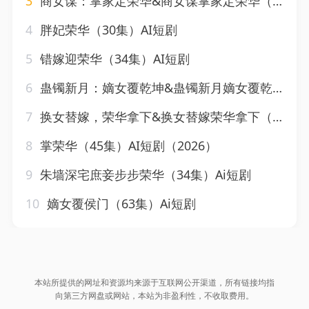
3
商女谋：掌家定荣华&商女谋掌家定荣华（77集）AI短剧
4
胖妃荣华（30集）AI短剧
5
错嫁迎荣华（34集）AI短剧
6
蛊镯新月：嫡女覆乾坤&蛊镯新月嫡女覆乾坤（64集）AI短剧
7
换女替嫁，荣华拿下&换女替嫁荣华拿下（35集）AI短剧（2026）
8
掌荣华（45集）AI短剧（2026）
9
朱墙深宅庶妾步步荣华（34集）Ai短剧
10
嫡女覆侯门（63集）Ai短剧
本站所提供的网址和资源均来源于互联网公开渠道，所有链接均指
向第三方网盘或网站，本站为非盈利性，不收取费用。