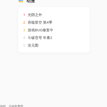
动漫
1
光阴之外
2
吞噬星空 第4季
3
游戏BUG修复中
4
斗破苍穹 年番2
5
沧元图
盈利性，不收取费用。