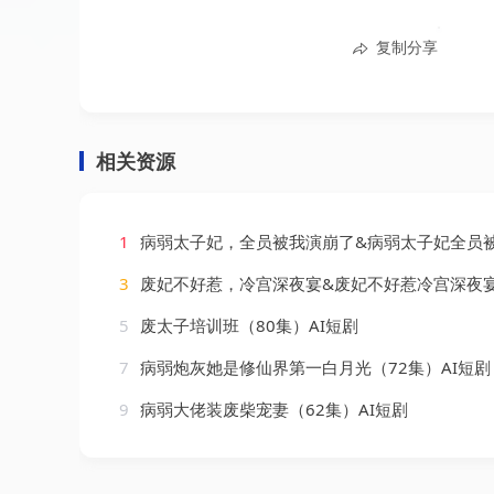
复制分享
相关资源
1
病弱太子妃，全员被我演崩了&病弱太子妃全员被我演崩了（41集）
3
废妃不好惹，冷宫深夜宴&废妃不好惹冷宫深夜宴（26集）
5
废太子培训班（80集）AI短剧
7
病弱炮灰她是修仙界第一白月光（72集）AI短剧
9
病弱大佬装废柴宠妻（62集）AI短剧