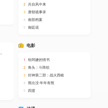
2
兵自风中来
3
唐朝诡事录
4
南部档案
5
御廷谣
电影
1
给阿嬷的情书
2
角头：斗阵欸
3
封神第二部：战火西岐
4
熊出没·年年有熊
5
四渡