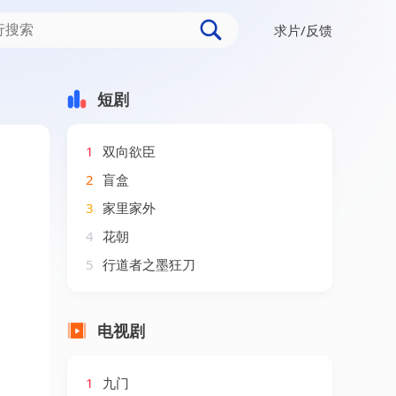
求片/反馈
38集）AI短剧
短剧
1
双向欲臣
2
盲盒
3
家里家外
4
花朝
5
行道者之墨狂刀
电视剧
1
九门