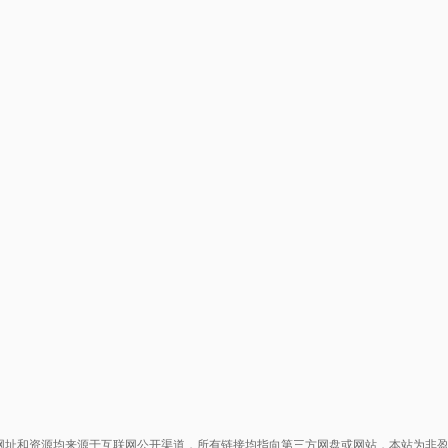
网址和资源均来源于互联网公开渠道，所有链接均指向第三方网盘或网站，本站为非