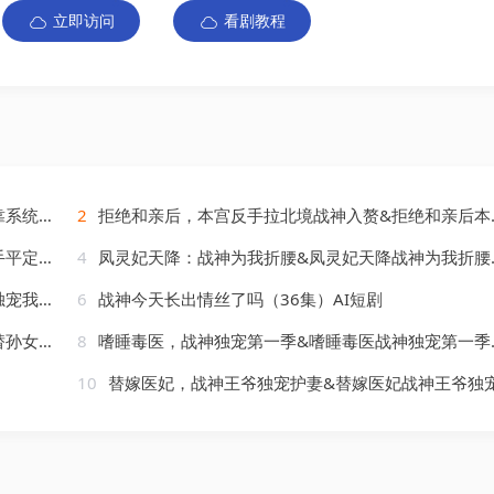
立即访问
看剧教程
AI短剧
2
拒绝和亲后，本宫反手拉北境战神入赘&拒绝和亲后本宫反手拉北境战神入赘（15集）AI短剧
AI短剧
4
凤灵妃天降：战神为我折腰&凤灵妃天降战神为我折腰（100集）AI短剧
AI短剧
6
战神今天长出情丝了吗（36集）AI短剧
）AI短剧
8
嗜睡毒医，战神独宠第一季&嗜睡毒医战神独宠第一季（110集）AI短剧
10
替嫁医妃，战神王爷独宠护妻&替嫁医妃战神王爷独宠护妻（50集）AI短