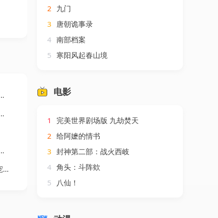
2
九门
3
唐朝诡事录
4
南部档案
5
寒阳风起春山境
电影
1
完美世界剧场版 九劫焚天
2
给阿嬷的情书
3
封神第二部：战火西岐
4
角头：斗阵欸
剧
5
八仙！