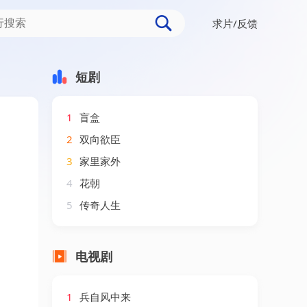
求片/反馈
AI短剧
短剧
1
盲盒
2
双向欲臣
3
家里家外
4
花朝
5
传奇人生
电视剧
1
兵自风中来