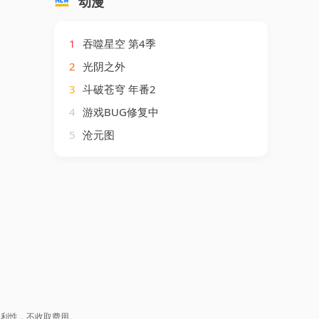
动漫
1
吞噬星空 第4季
2
光阴之外
3
斗破苍穹 年番2
4
游戏BUG修复中
5
沧元图
盈利性，不收取费用。