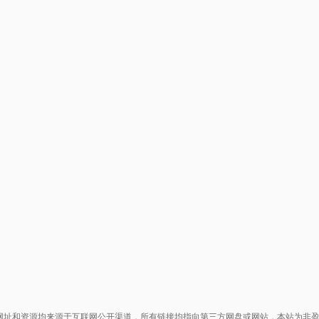
网址和资源均来源于互联网公开渠道，所有链接均指向第三方网盘或网站，本站为非