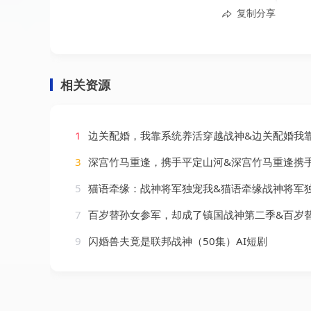
复制分享
相关资源
1
边关配婚，我靠系统养活穿越战神&边关配婚我靠系统养活穿越战神（60集）
3
深宫竹马重逢，携手平定山河&深宫竹马重逢携手平定山河（49集）
5
猫语牵缘：战神将军独宠我&猫语牵缘战神将军独宠我（35集）
7
百岁替孙女参军，却成了镇国战神第二季&百岁替孙女参军却成了镇国战神第二季（65集
9
闪婚兽夫竟是联邦战神（50集）AI短剧