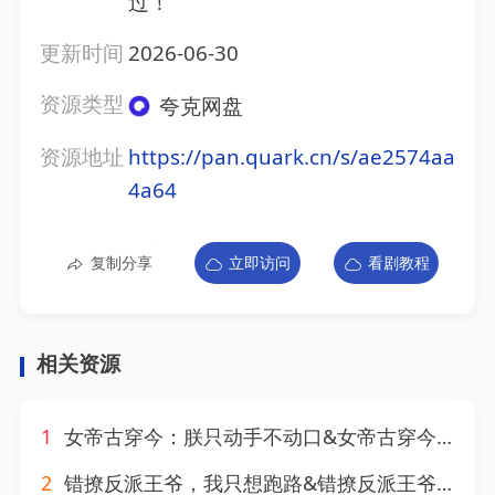
过！
更新时间
2026-06-30
资源类型
夸克网盘
资源地址
https://pan.quark.cn/s/ae2574aa
4a64
复制分享
立即访问
看剧教程
相关资源
1
女帝古穿今：朕只动手不动口&女帝古穿今朕只动手不动口（63集）AI短剧
2
错撩反派王爷，我只想跑路&错撩反派王爷我只想跑路（119集）AI短剧