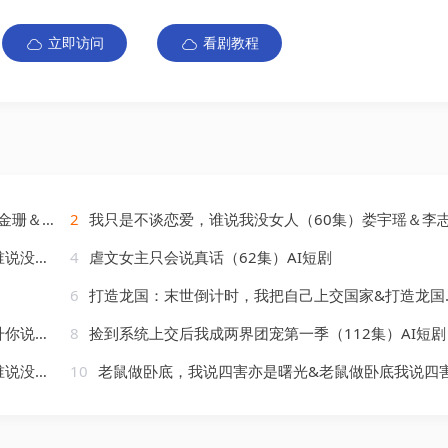
立即访问
看剧教程
＆吴子明
2
我只是不谈恋爱，谁说我没女人（60集）娄宇瑶＆李
）AI短剧
4
虐文女主只会说真话（62集）AI短剧
6
打造龙国：末世倒计时，我把自己上交国家&打造龙国末世倒计时我把自己上交国家（61集）漫剧
AI短剧
8
捡到系统上交后我成两界团宠第一季（112集）AI短剧
）AI短剧
10
老鼠做卧底，我说四害亦是曙光&老鼠做卧底我说四害亦是曙光（69集）AI短