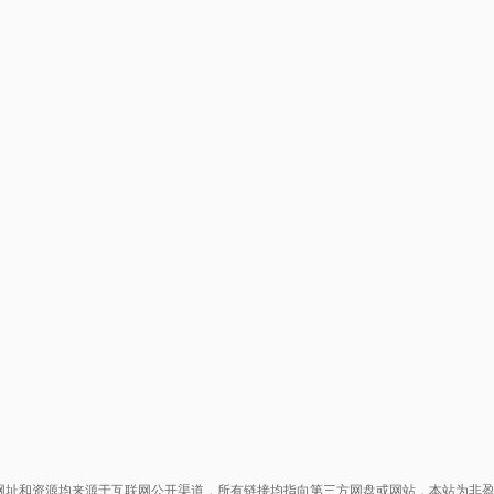
网址和资源均来源于互联网公开渠道，所有链接均指向第三方网盘或网站，本站为非