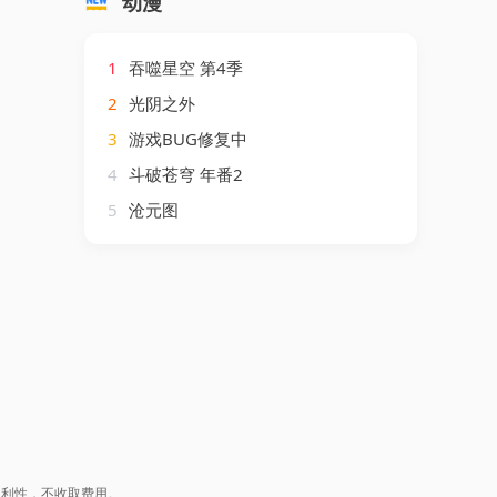
动漫
1
吞噬星空 第4季
2
光阴之外
3
游戏BUG修复中
4
斗破苍穹 年番2
5
沧元图
盈利性，不收取费用。