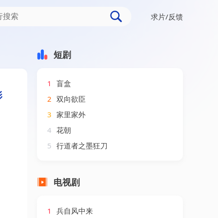
求片/反馈
（45集）李昊航＆程艾影
短剧
1
盲盒
影
2
双向欲臣
3
家里家外
4
花朝
5
行道者之墨狂刀
电视剧
1
兵自风中来