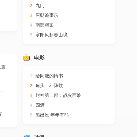
2
九门
3
唐朝诡事录
4
南部档案
5
寒阳风起春山境
电影
志豪
1
给阿嬷的情书
2
角头：斗阵欸
3
封神第二部：战火西岐
4
四渡
剧
5
熊出没·年年有熊