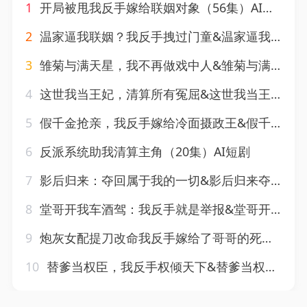
1
开局被甩我反手嫁给联姻对象（56集）AI短剧
2
温家逼我联姻？我反手拽过门童&温家逼我联姻我反手拽过门童（3集）AI短剧
3
雏菊与满天星，我不再做戏中人&雏菊与满天星我不再做戏中人（30集）AI短剧
4
这世我当王妃，清算所有冤屈&这世我当王妃清算所有冤屈（27集）AI短剧
5
假千金抢亲，我反手嫁给冷面摄政王&假千金抢亲我反手嫁给冷面摄政王（80集）AI短剧
6
反派系统助我清算主角（20集）AI短剧
7
影后归来：夺回属于我的一切&影后归来夺回属于我的一切（48集）AI短剧
8
堂哥开我车酒驾：我反手就是举报&堂哥开我车酒驾我反手就是举报（40集）AI短剧
9
炮灰女配提刀改命我反手嫁给了哥哥的死对头（84集）AI短剧
10
替爹当权臣，我反手权倾天下&替爹当权臣我反手权倾天下（80集）AI短剧