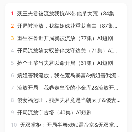
1
残王夫君被流放我抗AK带他垦大荒（84集）AI短剧
2
开局被流放，我靠姐妹花重获自由（87集）赖鑫&乐欢
3
重生在兽世开局就被流放（77集）AI短剧
4
开局流放嫡女驭兽伴戈守边关（71集）AI短剧
5
捡个王爷当夫君以命开局（31集）AI短剧
6
嫡姐害我流放，我在荒岛暴富&嫡姐害我流放我在荒岛暴富（68集）AI短剧
7
流放开局，我卷走皇帝的小金库2&流放开局我卷走皇帝的小金库2（96集）AI短剧
8
傻妻福运旺，残疾夫君竟是当朝太子&傻妻福运旺残疾夫君竟是当朝太子（88集）AI短剧
9
开局流放宁古塔（40集）AI短剧
10
无双掌柜：开局半卷残账震帝京&无双掌柜开局半卷残账震帝京（62集）AI短剧