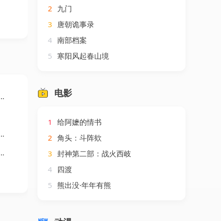
2
九门
3
唐朝诡事录
4
南部档案
5
寒阳风起春山境
电影
1
给阿嬷的情书
2
角头：斗阵欸
3
封神第二部：战火西岐
4
四渡
5
熊出没·年年有熊