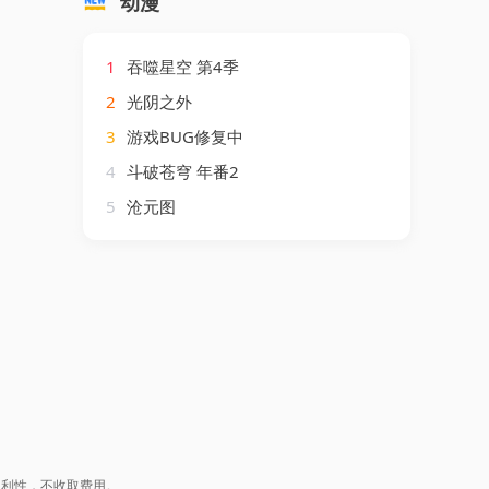
动漫
1
吞噬星空 第4季
2
光阴之外
3
游戏BUG修复中
4
斗破苍穹 年番2
5
沧元图
盈利性，不收取费用。