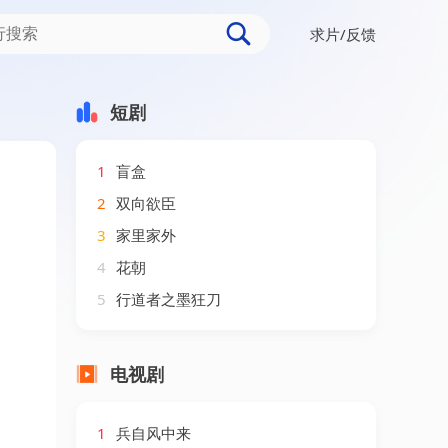
求片/反馈
短剧
1
盲盒
2
双向欲臣
3
家里家外
4
花朝
5
行道者之墨狂刀
电视剧
1
兵自风中来