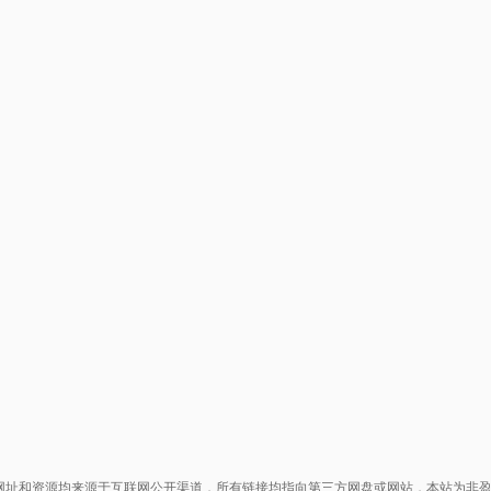
网址和资源均来源于互联网公开渠道，所有链接均指向第三方网盘或网站，本站为非