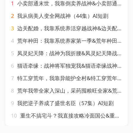
1
小卖部通末世，我靠倒卖养战神&小卖部通末世我靠倒卖养战神（71集）AI短剧
2
我从病美人变全网战神（44集）AI短剧
3
边关配婚，我靠系统养活穿越战神&边关配婚我靠系统养活穿越战神（60集）AI短剧
4
荒年种田：我靠系统养家第一季&荒年种田我靠系统养家第一季（28集）AI短剧
5
凤灵妃天降：战神为我折腰&凤灵妃天降战神为我折腰（100集）AI短剧
6
猫语牵缘：战神将军独宠我&猫语牵缘战神将军独宠我（35集）AI短剧
7
特工穿荒年，我靠异能护全村&特工穿荒年我靠异能护全村（55集）AI短剧
8
荒年我带全家入深山，采药囤粮旺全家&荒年我带全家入深山采药囤粮旺全家（92集）AI短剧
9
我把逆子养成了盛世名臣（57集）AI短剧
10
重生不搞宅斗？我直接攻略冷面国公&重生不搞宅斗我直接攻略冷面国公（3集）AI短剧