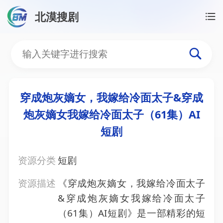
北漠搜剧
首页
/
资源搜索
/
穿成炮灰嫡女，我嫁给冷面太子&穿成
穿成炮灰嫡女，我嫁给冷面
穿成炮灰嫡女，我嫁给冷面太子&穿成
炮灰嫡女我嫁给冷面太子（61集）AI
短剧
资源分类
短剧
资源描述
《穿成炮灰嫡女，我嫁给冷面太子
&穿成炮灰嫡女我嫁给冷面太子
（61集）AI短剧》是一部精彩的短