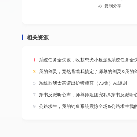
复制分享
相关资源
1
系统任务全失败，收获忠犬小反派&系统任务全失败收获忠犬小反派（40集）
3
我的剑灵，竟然背着我搞定了师尊的剑灵&我的剑灵竟然背着我搞定了师尊的剑灵（64集
5
系统欺我太甚请出护犊师尊（73集）AI短剧
7
穿书反派听心声，师尊师姐团宠我&穿书反派听心声师尊师姐团宠我（71集）
9
公路求生，我的钓鱼系统震惊全场&公路求生我的钓鱼系统震惊全场（63集）