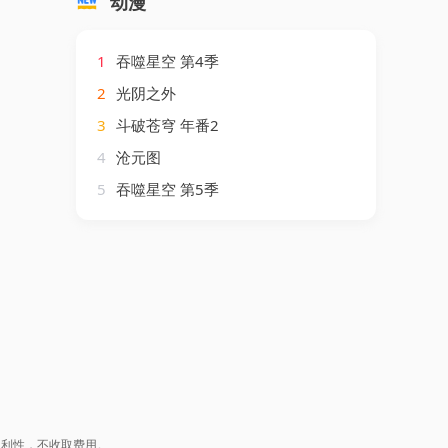
动漫
1
吞噬星空 第4季
2
光阴之外
3
斗破苍穹 年番2
4
沧元图
5
吞噬星空 第5季
盈利性，不收取费用。