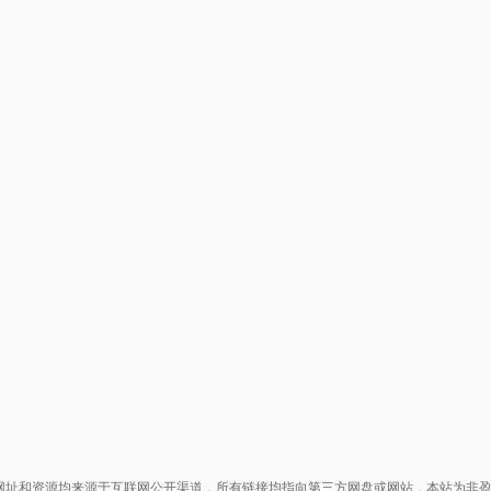
网址和资源均来源于互联网公开渠道，所有链接均指向第三方网盘或网站，本站为非