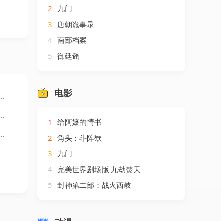
2
九门
3
唐朝诡事录
4
南部档案
5
御廷谣
电影
1
给阿嬷的情书
2
角头：斗阵欸
3
九门
4
完美世界剧场版 九劫焚天
5
封神第二部：战火西岐