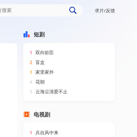
求片/反馈
短剧
1
双向欲臣
2
盲盒
3
家里家外
4
花朝
5
云海尘清爱不止
电视剧
1
兵自风中来