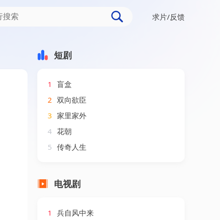
求片/反馈
56集）AI短剧
短剧
1
盲盒
2
双向欲臣
3
家里家外
4
花朝
5
传奇人生
电视剧
1
兵自风中来