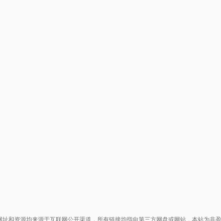
网址和资源均来源于互联网公开渠道，所有链接均指向第三方网盘或网站，本站为非