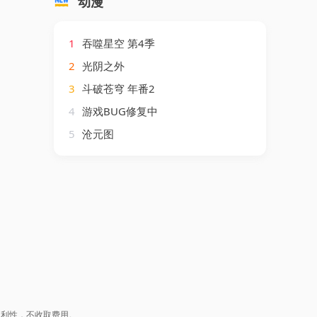
动漫
1
吞噬星空 第4季
2
光阴之外
3
斗破苍穹 年番2
4
游戏BUG修复中
5
沧元图
盈利性，不收取费用。