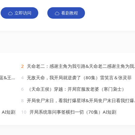
立即访问
看剧教程
2
天命老二：感谢主角为我引路&天命老二感谢主角为我引路（60集）AI短剧
王雅清
4
无敌天命，我开局就逆袭了（80集）雷笑言＆张灵菲
6
（天命王侯）穿越：开局官服发老婆（寒门枭士）
8
开局丧尸末日，看我打爆星球&开局丧尸末日看我打爆星球（60集）AI短剧
AI短剧
10
开局系统靠问事签横扫一切（70集）AI短剧