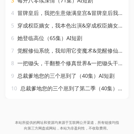
3
莓开八零续深情（71集）AI短剧
4
冒牌皇后，我把生意做满皇宫&冒牌皇后我把生意做满皇宫（93集）AI短剧
5
穿成权臣嫡女，我本色出演&穿成权臣嫡女我本色出演（49集）AI短剧
6
她登临高位（65集）AI短剧
7
觉醒修仙系统，我却用它变魔术&觉醒修仙系统我却用它变魔术（70集）AI短剧
8
一把锄头，干翻整个修真世界&一把锄头干翻整个修真世界（62集）AI短剧
9
总裁爹地您的三个崽到了（40集）AI短剧
10
总裁爹地您的三个崽到了第二季（40集）AI短剧
本站所提供的网址和资源均来源于互联网公开渠道，所有链接均指
向第三方网盘或网站，本站为非盈利性，不收取费用。