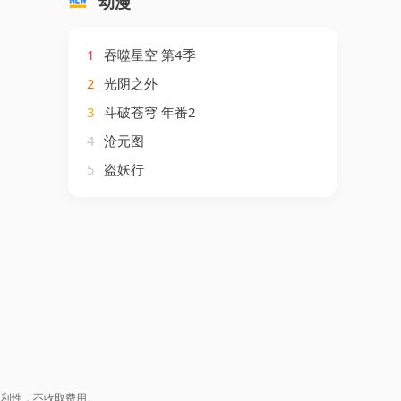
动漫
1
吞噬星空 第4季
2
光阴之外
3
斗破苍穹 年番2
4
沧元图
5
盗妖行
盈利性，不收取费用。