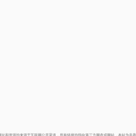
网址和资源均来源于互联网公开渠道，所有链接均指向第三方网盘或网站，本站为非