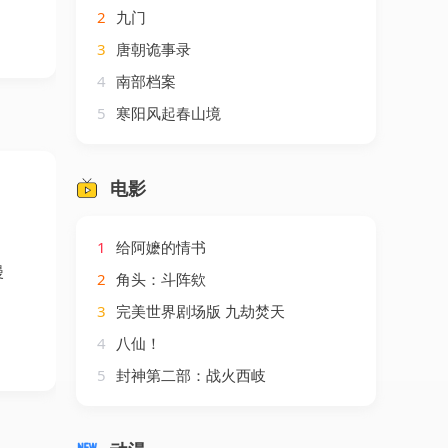
2
九门
3
唐朝诡事录
4
南部档案
5
寒阳风起春山境
电影
1
给阿嬷的情书
漫
2
角头：斗阵欸
3
完美世界剧场版 九劫焚天
4
八仙！
5
封神第二部：战火西岐