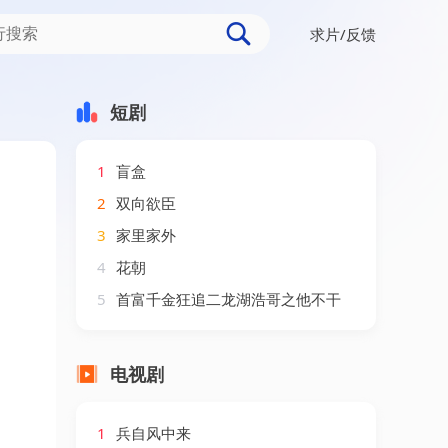
求片/反馈
短剧
1
盲盒
2
双向欲臣
3
家里家外
4
花朝
5
首富千金狂追二龙湖浩哥之他不干
电视剧
1
兵自风中来