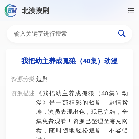
北漠搜剧
首页
/
资源搜索
/
我把幼主养成孤狼（40集）动漫
我把幼主养成孤狼（40集
我把幼主养成孤狼（40集）动漫
资源分类
短剧
资源描述
《我把幼主养成孤狼（40集）动
漫》是一部精彩的短剧，剧情紧
凑，演员表现出色，现已完结，全
集免费观看！资源已整理至夸克网
盘，随时随地轻松追剧，不容错