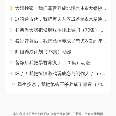
3
大婚抄家，我把罪妻养成北境之主&大婚抄家我把罪妻养成北境之主（115集）AI短剧
4
冰箱通古代，我把穷夫君养成首辅&冰箱通古代我把穷夫君养成首辅（45集）AI短剧
5
和离当天我把侯府账本挂上城门（70集）动漫
6
看到弹幕后，我把魔神养成了忠犬&看到弹幕后我把魔神养成了忠犬（40集）AI短剧
7
师姐养成计划（73集）动漫
8
替嫁后我把暴君养疯了（20集）动漫
9
坏了！我把惊悚游戏玩成恋与制作人了（77集）动漫
10
重生换亲，我把纨绔王爷养成了皇帝（74集）郑铂瀚＆张灿莹
本站所提供的网址和资源均来源于互联网公开渠道，所有链接均指