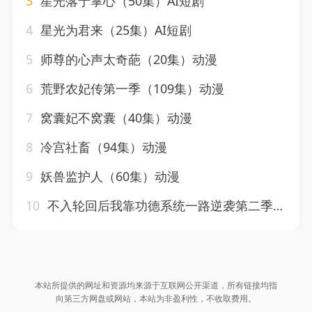
3
星光落于掌心（50集）AI短剧
4
星光为君来（25集）AI短剧
5
师尊的心声太奇葩（20集）动漫
6
荒野农妃传第一季（109集）动漫
7
窝囊妃不窝囊（40集）动漫
8
冷宫社畜（94集）动漫
9
妖兽监护人（60集）动漫
10
不入轮回后我靠功德系统一路逆袭第二季（74集）动漫
本站所提供的网址和资源均来源于互联网公开渠道，所有链接均指
向第三方网盘或网站，本站为非盈利性，不收取费用。