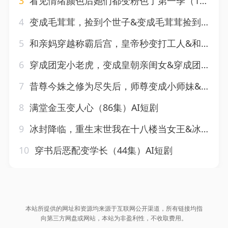
3
看见情绪颜色后她们都变粉色了第一季（158集）AI短剧
4
变成毛茸茸，捡到个世子&变成毛茸茸捡到个世子（150集）AI短剧
5
和亲妈穿越称霸后宫，皇帝秒变打工人&和亲妈穿越称霸后宫皇帝秒变打工人（80集）AI短剧
6
穿成团宠小老虎，变成皇朝亲闺女&穿成团宠小老虎变成皇朝亲闺女（88集）AI短剧
7
昔尊今姝之修为尽失后，师尊变成小师妹&昔尊今姝之修为尽失后师尊变成小师妹（67集）AI短剧
8
满堂金玉变人心（86集）AI短剧
9
冰封降临，重生末世我在十八楼当女王&冰封降临重生末世我在十八楼当女王（100集）AI短剧
10
穿书后恶配变学长（44集）AI短剧
本站所提供的网址和资源均来源于互联网公开渠道，所有链接均指
向第三方网盘或网站，本站为非盈利性，不收取费用。