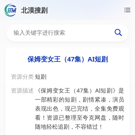
北漠搜剧
首页
/
资源搜索
/
保姆变女王（47集）AI短剧
保姆变女王（47集）AI短
保姆变女王（47集）AI短剧
资源分类
短剧
资源描述
《保姆变女王（47集）AI短剧》是
一部精彩的短剧，剧情紧凑，演员
表现出色，现已完结，全集免费观
看！资源已整理至夸克网盘，随时
随地轻松追剧，不容错过！