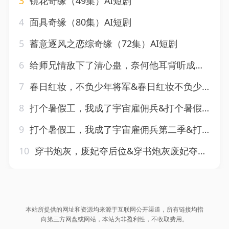
3
镜花奇缘（49集）AI短剧
4
面具奇缘（80集）AI短剧
5
蓄意逐风之恋综奇缘（72集）AI短剧
6
给师兄情敌下了清心蛊，奈何他耳背听成情蛊&给师兄情敌下了清心蛊奈何他耳背听成情蛊（56集）AI短剧
7
春日红妆，不负少年将军&春日红妆不负少年将军（55集）AI短剧
8
打个暑假工，我成了宇宙雇佣兵&打个暑假工我成了宇宙雇佣兵（71集）AI短剧
9
打个暑假工，我成了宇宙雇佣兵第二季&打个暑假工我成了宇宙雇佣兵第二季（70集）AI短剧
10
穿书炮灰，废妃夺后位&穿书炮灰废妃夺后位（28集）AI短剧
本站所提供的网址和资源均来源于互联网公开渠道，所有链接均指
向第三方网盘或网站，本站为非盈利性，不收取费用。