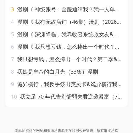
3
漫剧《 神级账号：全服通缉我？我一人单挑全服&神级账号全服通缉我？我一人单挑全服（85集）漫剧（2026）
4
漫剧《 我有无敌店铺（46集）漫剧（2026）
5
漫剧《 深渊降临，我靠收容系统救女友&深渊降临我靠收容系统救女友（55集）漫剧
6
漫剧《 我只想亏钱，怎么捧出一个时代？&我只想亏钱怎么捧出一个时代？（11集）漫剧
7
我只想亏钱，怎么捧出一个时代？第二季&我只想亏钱怎么捧出一个时代第二季（45集）漫剧
8
我娘是皇帝的白月光（33集）漫剧
9
诡异横行，我反手祭出英灵卡&诡异横行我反手祭出英灵卡（50集）漫剧
10
我立足 70 年代告别懦弱夫君逆袭暴富（70集）AI短剧
本站所提供的网址和资源均来源于互联网公开渠道，所有链接均指