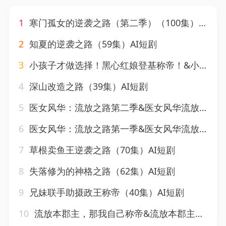
1
寒门孤女的逆袭之路（第二季）（100集）AI短剧
2
知夏的逆袭之路（59集）AI短剧
3
小孩子才做选择！黑心红娘登基称帝！&小孩子才做选择黑心红娘登基称帝（51集）AI短剧
4
深山改造之路（39集）AI短剧
5
医女风华：流放之路第二季&医女风华流放之路第二季（90集）AI短剧
6
医女风华：流放之路第一季&医女风华流放之路第一季（103集）AI短剧
7
草根卖鱼王逆袭之路（70集）AI短剧
8
失落修为的神格之路（62集）AI短剧
9
兄妹联手助摄政王称帝（40集）AI短剧
10
流放本郡主，那我自己称帝&流放本郡主那我自己称帝（55集）AI短剧